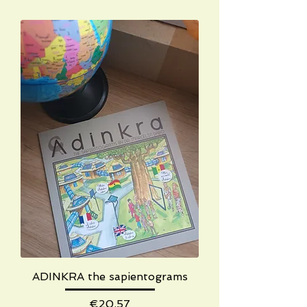
ADINKRA the sapientograms
Price
€20.57