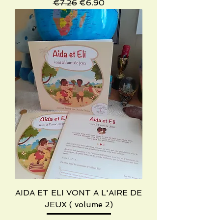
Regular Price
Sale Price
€7.26
€6.90
AIDA ET ELI VONT A L'AIRE DE
JEUX ( volume 2)