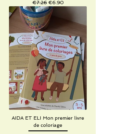
Regular Price
Sale Price
€7.26
€6.90
AIDA ET ELI Mon premier livre
de coloriage