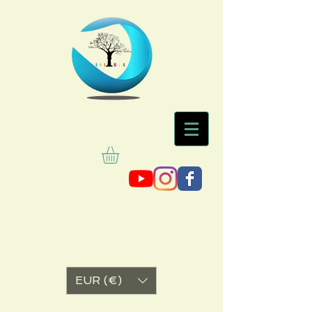
EUR (€)