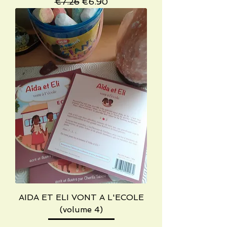
Regular Price
Sale Price
€7.26
€6.90
AIDA ET ELI VONT A L'ECOLE
(volume 4)