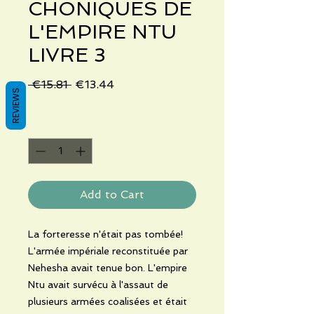
CHONIQUES DE
L'EMPIRE NTU
LIVRE 3
Regular
Sale
 €15.81 
€13.44
REVIEWS
Price
Price
Quantity
*
Add to Cart
La forteresse n'était pas tombée!
L'armée impériale reconstituée par
Nehesha avait tenue bon. L'empire
Ntu avait survécu à l'assaut de
plusieurs armées coalisées et était