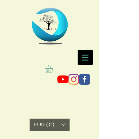
EUR (€)