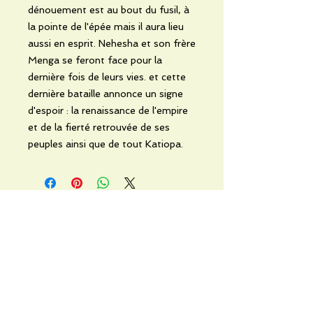
dénouement est au bout du fusil, à
la pointe de l'épée mais il aura lieu
aussi en esprit. Nehesha et son frère
Menga se feront face pour la
dernière fois de leurs vies. et cette
dernière bataille annonce un signe
d'espoir : la renaissance de l'empire
et de la fierté retrouvée de ses
peuples ainsi que de tout Katiopa.
No Reviews Yet
Share your thoughts. Be the first to
leave a review.
Leave a Review