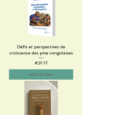
Défis et perspectives de
croissance des pme congolaises
Price
€31.17
Add to Cart