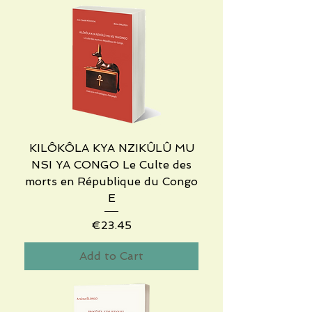
KILÔKÔLA KYA NZIKÛLÛ MU
NSI YA CONGO Le Culte des
morts en République du Congo
E
Price
€23.45
Add to Cart