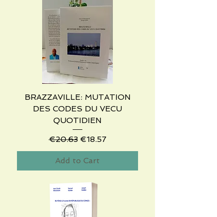
BRAZZAVILLE: MUTATION
DES CODES DU VECU
QUOTIDIEN
Regular Price
Sale Price
€20.63
€18.57
Add to Cart