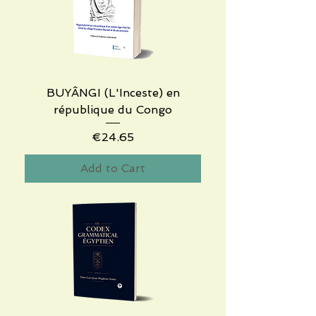
BUYÂNGI (L'Inceste) en
république du Congo
Price
€24.65
Add to Cart