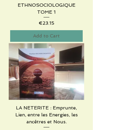
ETHNOSOCIOLOGIQUE
TOME 1
Price
€23.15
Add to Cart
LA NETERITE : Emprunte,
Lien, entre les Energies, les
ancêtres et Nous.