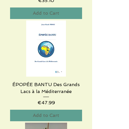
Price
€35.10
Add to Cart
ÉPOPÉE BANTU Des Grands
Lacs à la Méditerranée
Price
€47.99
Add to Cart