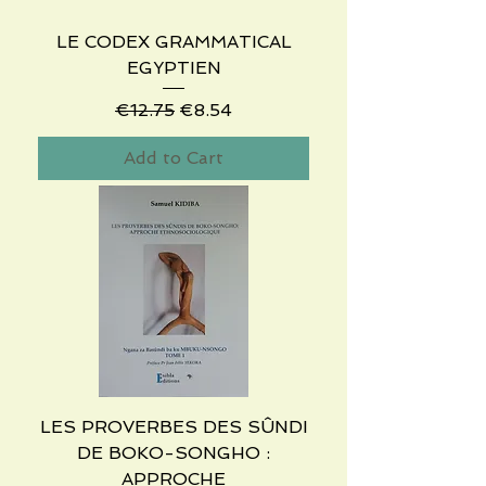
LE CODEX GRAMMATICAL
EGYPTIEN
Regular Price
Sale Price
€12.75
€8.54
Add to Cart
LES PROVERBES DES SÛNDI
DE BOKO-SONGHO :
APPROCHE