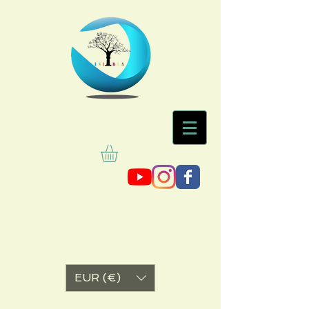
EUR (€)