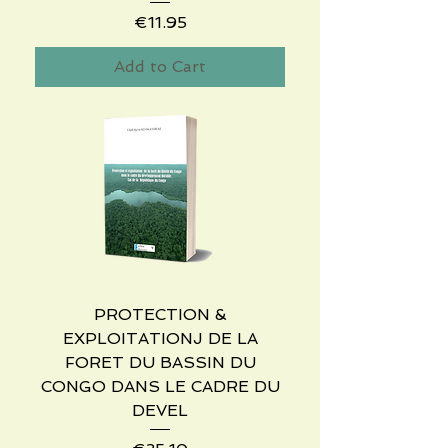
Price
€11.95
Add to Cart
PROTECTION &
EXPLOITATIONJ DE LA
FORET DU BASSIN DU
CONGO DANS LE CADRE DU
DEVEL