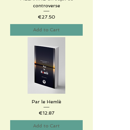
controverse
Price
€27.50
Add to Cart
Par le Hemlè
Price
€12.87
Add to Cart