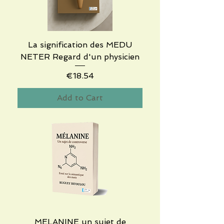
La signification des MEDU
NETER Regard d'un physicien
Price
€18.54
Add to Cart
MELANINE un sujet de