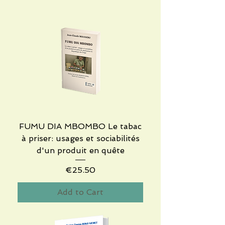
FUMU DIA MBOMBO Le tabac
à priser: usages et sociabilités
d'un produit en quête
Price
€25.50
Add to Cart