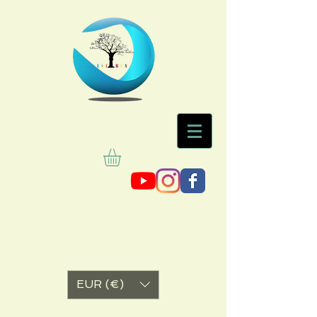
EUR (€)