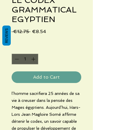
LE CODEX
GRAMMATICAL
EGYPTIEN
REVIEWS
Regular
Sale
 €12.75 
€8.54
Price
Price
Quantity
*
Add to Cart
l’homme sacrifiera 25 années de sa
vie à creuser dans la pensée des
Mages égyptiens. Aujourd’hui, Hars-
Lors Jean Magloire Somé affirme
détenir le codex, un savoir capable
de propulser le développement de