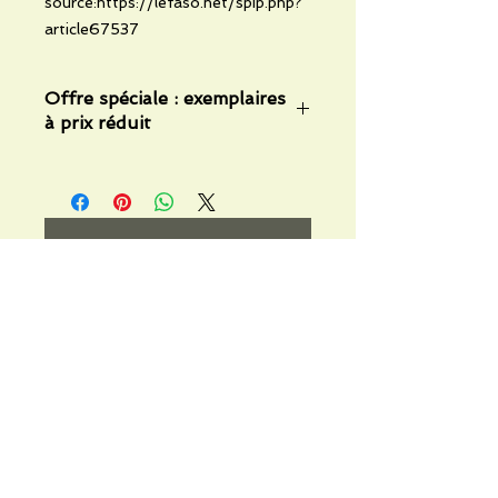
source:https://lefaso.net/spip.php?
article67537
Offre spéciale : exemplaires
à prix réduit
« Exemplaires proposés à tarif
réduit dans le cadre d'une opération
qualité. Voir courrier joint à l'envoi. »
No Reviews Yet
Share your thoughts. Be the first to
leave a review.
Leave a Review