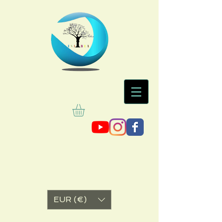
EUR (€)