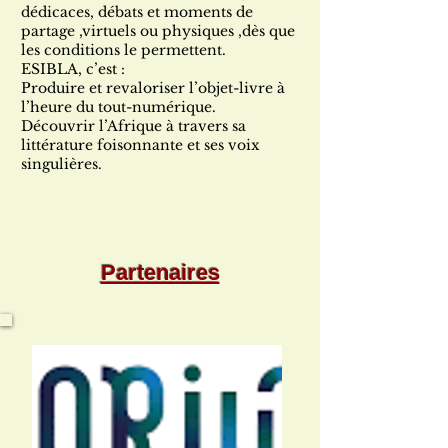
dédicaces, débats et moments de
partage ,virtuels ou physiques ,dès que
les conditions le permettent.
ESIBLA, c’est :
Produire et revaloriser l’objet-livre à
l’heure du tout-numérique.
Découvrir l’Afrique à travers sa
littérature foisonnante et ses voix
singulières.
Créer du lien entre lecteurs, auteurs et
passeurs de culture.
Et, en un clic, rejoindre un espace où
l’on peut découvrir, acquérir,
proposer… et rêver.
Partenaires