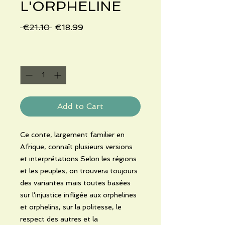
L'ORPHELINE
Regular
Sale
 €21.10 
€18.99
Price
Price
Quantity
*
Add to Cart
Ce conte, largement familier en
Afrique, connaît plusieurs versions
et interprétations Selon les régions
et les peuples, on trouvera toujours
des variantes mais toutes basées
sur l'injustice infligée aux orphelines
et orphelins, sur la politesse, le
respect des autres et la