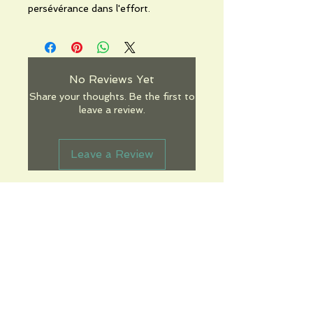
persévérance dans l'effort.
No Reviews Yet
Share your thoughts. Be the first to
leave a review.
Leave a Review
Informations pratiques
Qui sommes-nous
Conditions Générales de Ventes
Frais de port & livraison
Mentions légales
Conditions d'utilisation du site