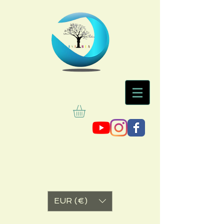
EUR (€)