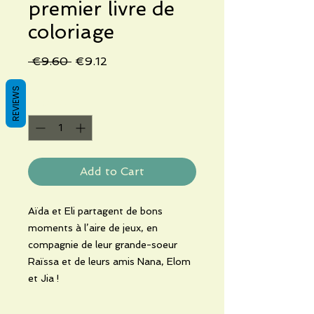
premier livre de
coloriage
Regular
Sale
 €9.60 
€9.12
Price
Price
REVIEWS
Quantity
*
Add to Cart
Aïda et Eli partagent de bons
moments à l’aire de jeux, en
compagnie de leur grande-soeur
Raïssa et de leurs amis Nana, Elom
et Jia !