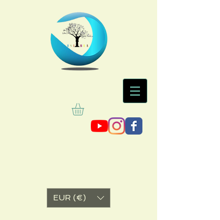
EUR (€)