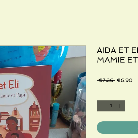
AIDA ET 
MAMIE ET 
Regular
Sa
 €7.26 
€6.90
Price
Pr
Quantity
*