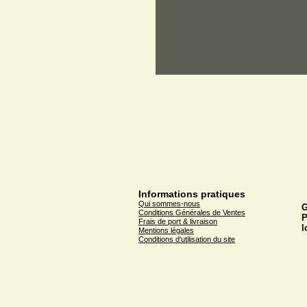
Informations pratiques
Qui sommes-nous
G
Conditions Générales de Ventes
P
Frais de port & livraison
l
Mentions légales
Conditions d'utilisation du site