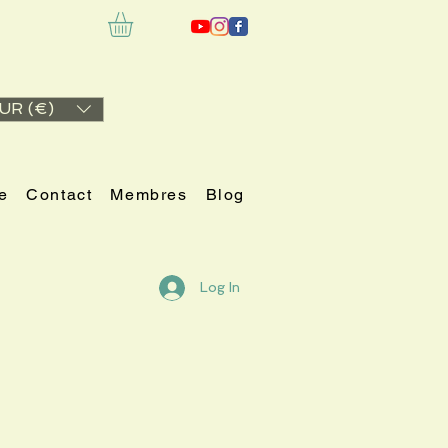
UR (€)
e
Contact
Membres
Blog
Log In