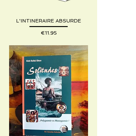
L'INTINERAIRE ABSURDE
Price
€11.95