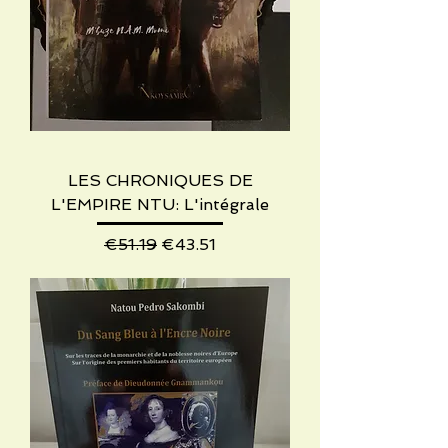
LES CHRONIQUES DE
L'EMPIRE NTU: L'intégrale
Regular Price
Sale Price
€51.19
€43.51