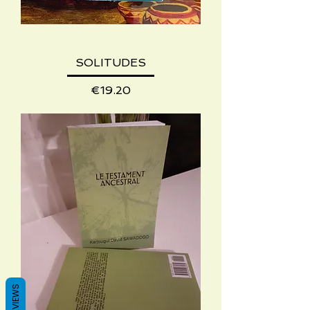
SOLITUDES
Price
€19.20
REVIEWS