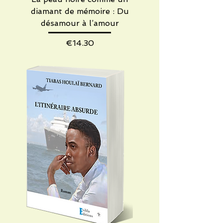
diamant de mémoire : Du
désamour à l’amour
Price
€14.30