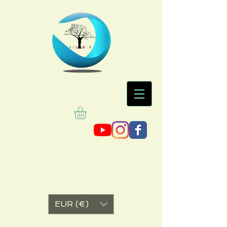
EUR (€)