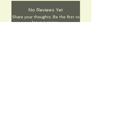
No Reviews Yet
Share your thoughts. Be the first to
leave a review.
Leave a Review
Informations pratiques
Qui sommes-nous
Conditions Générales de Ventes
Frais de port & livraison
Mentions légales
Conditions d'utilisation du site
Gratuit. Retrait sur place.
Paiement en ligne ou lors du retrait