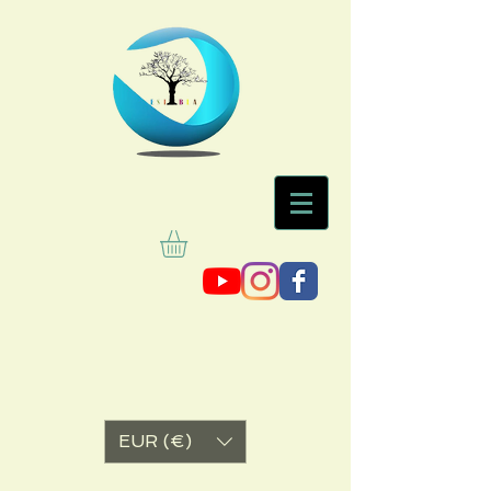
EUR (€)