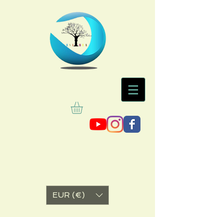
EUR (€)