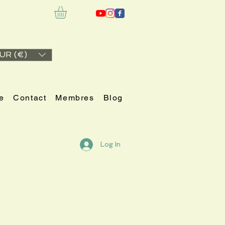
UR (€)
e
Contact
Membres
Blog
Log In