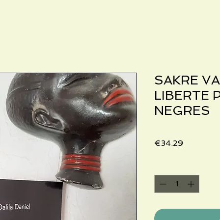
SAKRE VA
LIBERTE 
NEGRES
Price
€34.29
Quantity
*