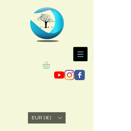
EUR (€)