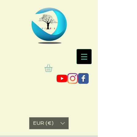
EUR (€)