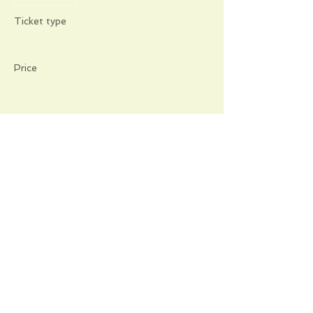
Ticket type
TALA TALA
Price
€20.00
Share this event
Informations pratiques
Qui sommes-nous
Conditions Générales de Ventes
Frais de port & livraison