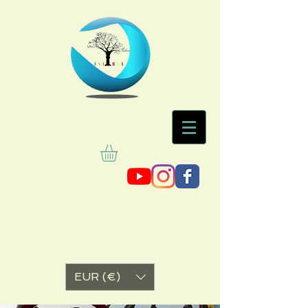
EUR (€)