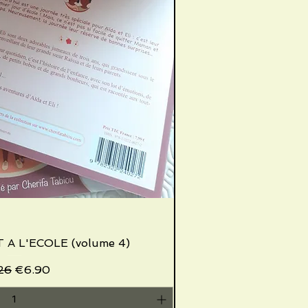
 A L'ECOLE (volume 4)
ick View
ular Price
Sale Price
26
€6.90