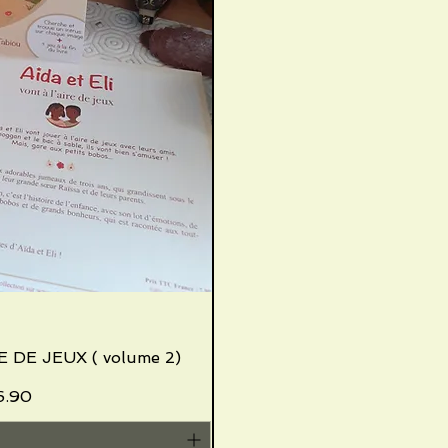
E DE JEUX ( volume 2)
iew
Price
le Price
6.90