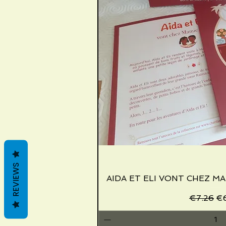
REVIEWS
AIDA ET ELI VONT CHEZ MAM
Quick V
Regular 
Sa
€7.26
€