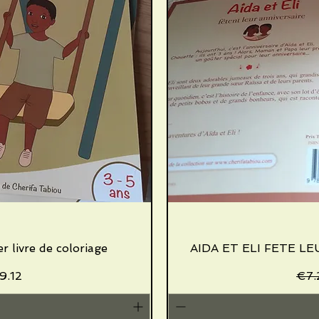
 livre de coloriage
iew
AIDA ET ELI FETE LE
Qu
Price
le Price
Reg
9.12
€7.