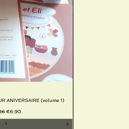
UR ANIVERSAIRE (volume 1)
ick View
ular Price
Sale Price
26
€6.90