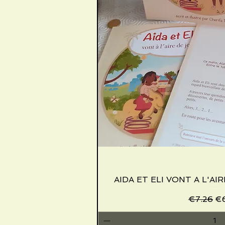
AIDA ET ELI VONT A L'AIR
Quick V
Regular 
Sa
€7.26
€