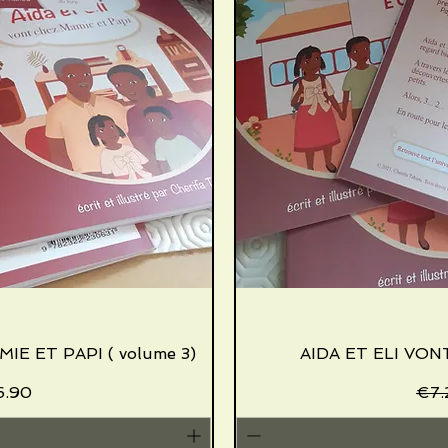
IE ET PAPI ( volume 3)
iew
AIDA ET ELI VONT
Qu
Price
le Price
Reg
6.90
€7.