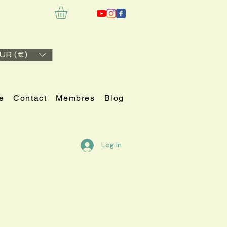
UR (€)
e
Contact
Membres
Blog
Log In