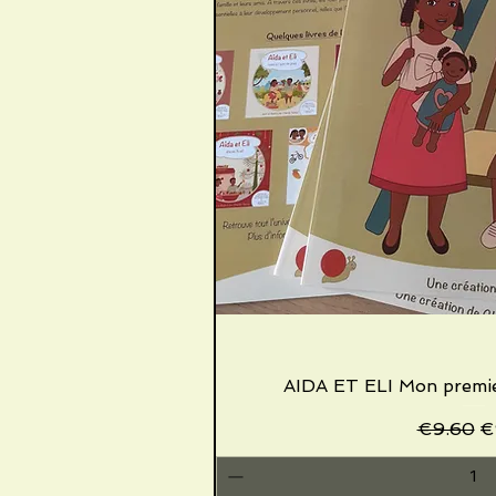
AIDA ET ELI Mon premier
Quick V
Regular 
Sa
€9.60
€