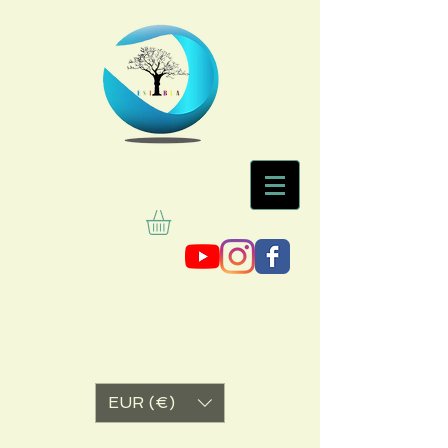
EUR (€)