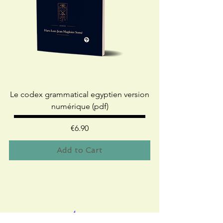
Le codex grammatical egyptien version
numérique (pdf)
Price
€6.90
Add to Cart