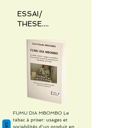
ESSAI/
THESE....
FUMU DIA MBOMBO Le
Défis et perspectives 
tabac à priser: usages et
croissance des pme
sociabilités d'un produit en
congolaises