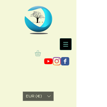
EUR (€)