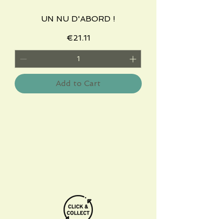
UN NU D'ABORD !
Price
€21.11
Add to Cart