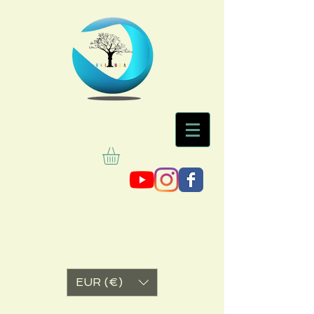
EUR (€)