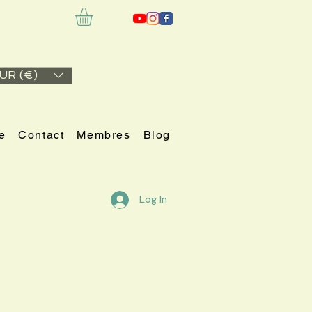
UR (€)
e
Contact
Membres
Blog
Log In