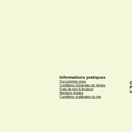
Informations pratiques
Qui sommes-nous
G
Conditions Générales de Ventes
P
Frais de port & livraison
l
Mentions légales
Conditions d'utilisation du site