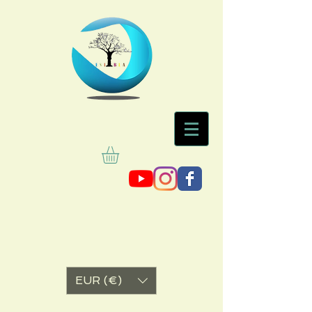
EUR (€)