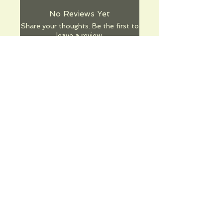
No Reviews Yet
Share your thoughts. Be the first to
leave a review.
Leave a Review
Informations pratiques
Qui sommes-nous
Conditions Générales de Ventes
Frais de port & livraison
Mentions légales
Conditions d'utilisation du site
Gratuit. Retrait sur place.
Paiement en ligne ou lors du retrait