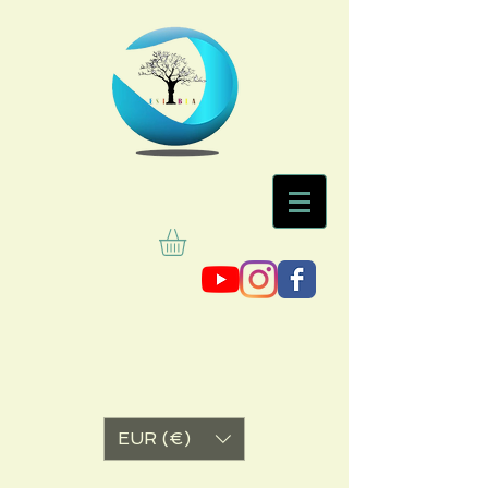
EUR (€)