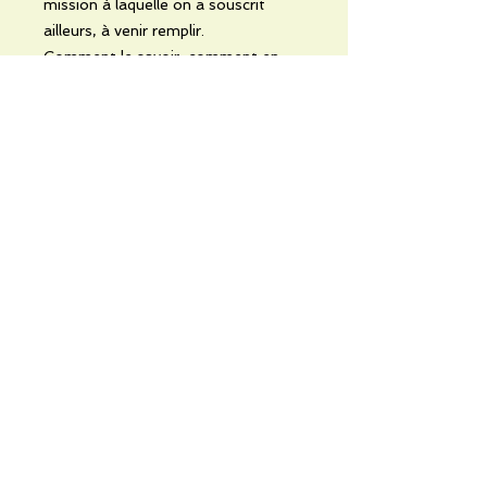
mission à laquelle on a souscrit
ailleurs, à venir remplir.
Comment le savoir, comment en
être sûr ?
No Reviews Yet
Share your thoughts. Be the first to
leave a review.
Leave a Review
Informations pratiques
Qui sommes-nous