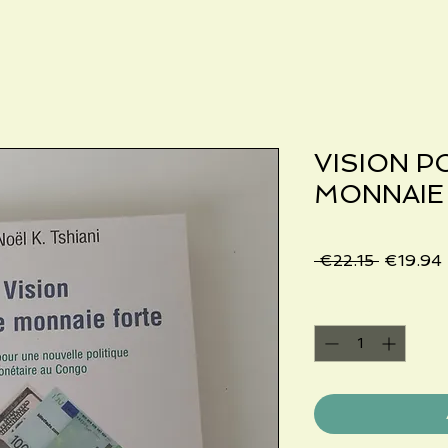
VISION P
MONNAIE
Regular
 €22.15 
€19.94
Price
Quantity
*