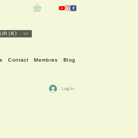
UR (€)
e
Contact
Membres
Blog
Log In