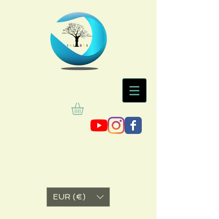
EUR (€)