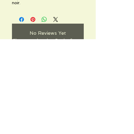
noir.
No Reviews Yet
Share your thoughts. Be the first to
leave a review.
Leave a Review
Informations pratiques
Qui sommes-nous
Conditions Générales de Ventes
Frais de port & livraison
Mentions légales
Conditions d'utilisation du site