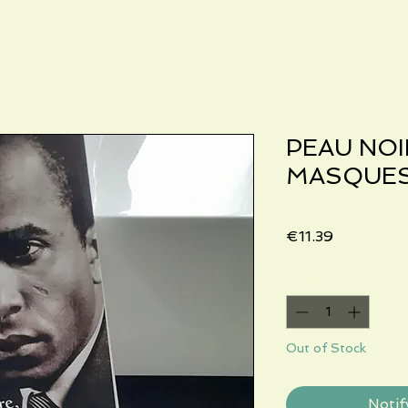
PEAU NOI
MASQUES
Price
€11.39
Quantity
*
Out of Stock
Notif