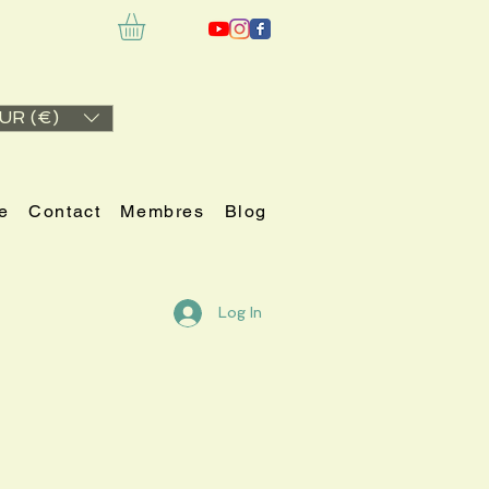
UR (€)
e
Contact
Membres
Blog
Log In