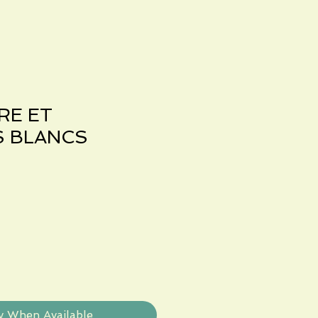
RE ET
 BLANCS
y When Available