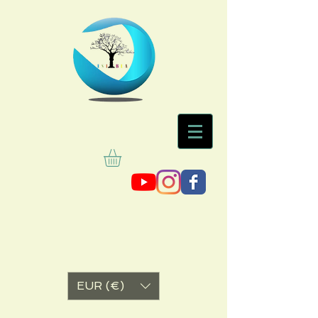
EUR (€)