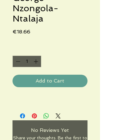
Nzongola-
Ntalaja
Price
€18.66
Quantity
*
Add to Cart
No Reviews Yet
Share your thoughts. Be the first to