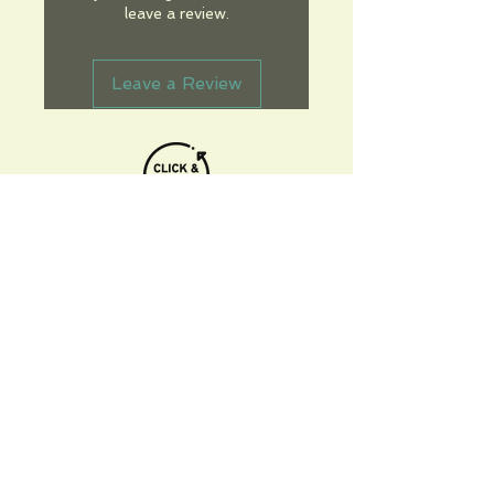
leave a review.
Leave a Review
Informations pratiques
Qui sommes-nous
Conditions Générales de Ventes
Frais de port & livraison
Mentions légales
Conditions d'utilisation du site
Gratuit. Retrait sur place.
Paiement en ligne ou lors du retrait
Faites livrer chez vous ou en point relais
sous 3 à 5 jours.