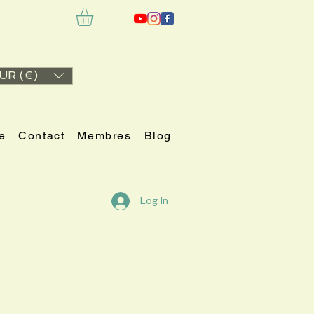
UR (€)
e
Contact
Membres
Blog
Log In