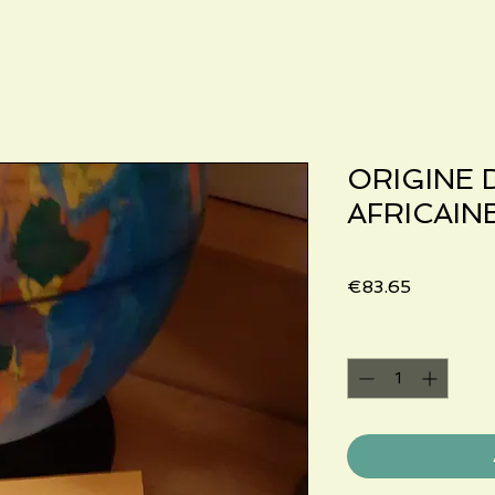
ORIGINE 
AFRICAIN
Price
€83.65
Quantity
*