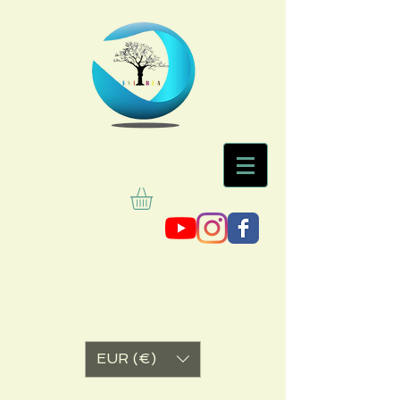
EUR (€)