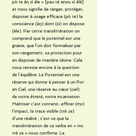
pò te àŋ sì èle » [pau té anou sì élé]
et nous signifie de ranger, protéger,
disposer à usage efficace (pò te) la
conscience (àŋ) dont (sì) on dispose
(èle). Par cette translittération on
comprend que le potentiel est une
graine, que l’on doit formaliser par
son rangement, sa protection pour
en disposer de manière idoine. Cela
nous renvoie encore à la question
de l’équilibre. Le Potentiel est une
réserve qui donne à penser à un Pot
en Ciel, une réserve au cœur (ciel)
de notre êtreté, notre incarnation.
Maîtriser c’est contenir, affiner (mɛ)
l’impact, la trace visible (trè ze)
d’une réalité ; c’est ce que la
translittération de ce verbe en « mɛ
trè ze » nous confirme. La