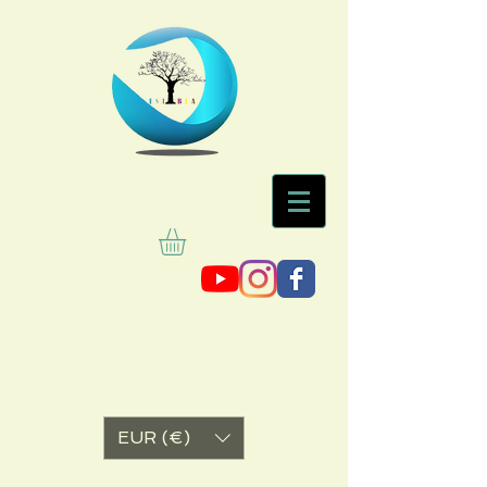
EUR (€)