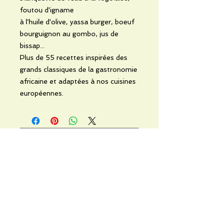
foutou d'igname
à l'huile d'olive, yassa burger, boeuf
bourguignon au gombo, jus de
bissap...
Plus de 55 recettes inspirées des
grands classiques de la gastronomie
africaine et adaptées à nos cuisines
européennes.
No Reviews Yet
Share your thoughts. Be the first to
leave a review.
Leave a Review