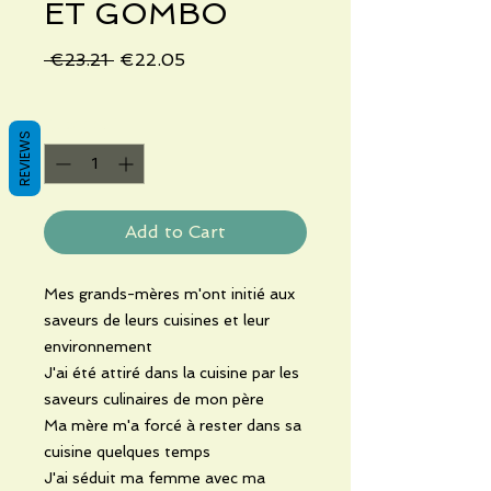
ET GOMBO
Regular
Sale
 €23.21 
€22.05
Price
Price
Quantity
*
REVIEWS
Add to Cart
Mes grands-mères m'ont initié aux
saveurs de leurs cuisines et leur
environnement
J'ai été attiré dans la cuisine par les
saveurs culinaires de mon père
Ma mère m'a forcé à rester dans sa
cuisine quelques temps
J'ai séduit ma femme avec ma