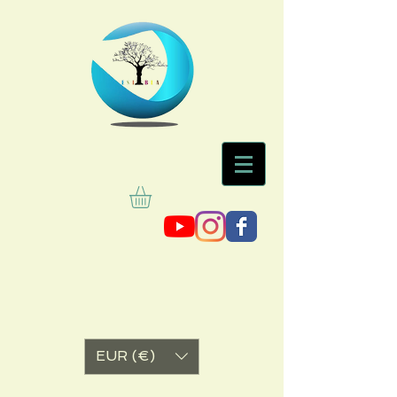
EUR (€)