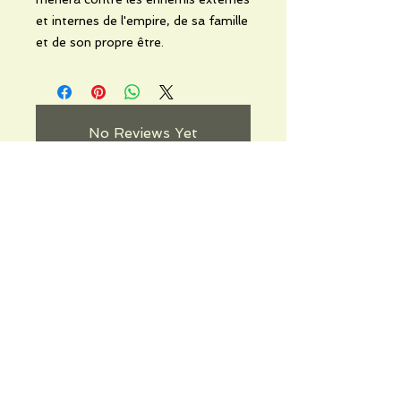
et internes de l'empire, de sa famille
et de son propre être.
No Reviews Yet
Share your thoughts. Be the first to
leave a review.
Leave a Review
Informations pratiques
Qui sommes-nous
Conditions Générales de Ventes
Frais de port & livraison