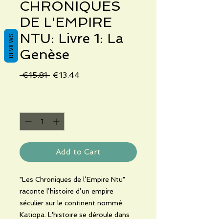
CHRONIQUES
DE L'EMPIRE
NTU: Livre 1: La
REVIEWS
Genèse
Regular
Sale
 €15.81 
€13.44
Price
Price
Quantity
*
Add to Cart
"Les Chroniques de l’Empire Ntu"
raconte l’histoire d’un empire
séculier sur le continent nommé
Katiopa. L'histoire se déroule dans