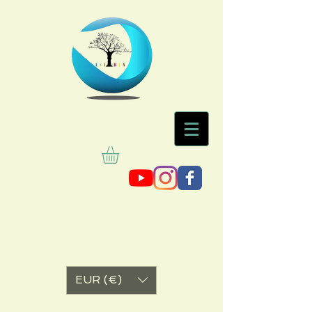
EUR (€)