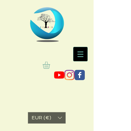
EUR (€)