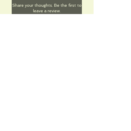
Share your thoughts. Be the first to
leave a review.
Leave a Review
Informations pratiques
Qui sommes-nous
Conditions Générales de Ventes
Frais de port & livraison
Mentions légales
Conditions d'utilisation du site
Gratuit. Retrait sur place.
Paiement en ligne ou lors du retrait
Faites livrer chez vous ou en point relais