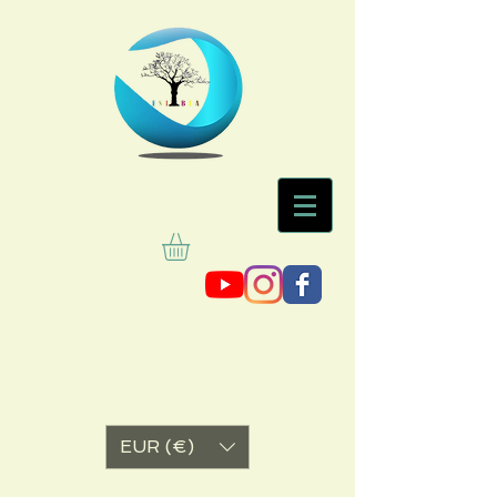
EUR (€)