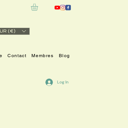
UR (€)
e
Contact
Membres
Blog
Log In