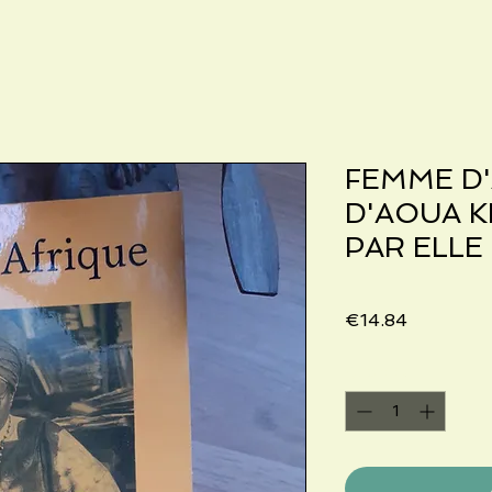
FEMME D'
D'AOUA K
PAR ELLE
Price
€14.84
Quantity
*