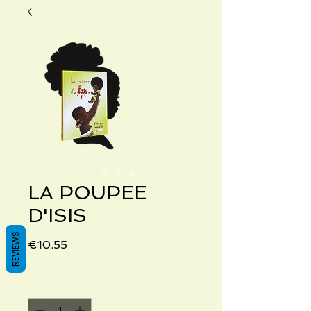
LA POUPEE
D'ISIS
REVIEWS
Price
€10.55
Quantity
*