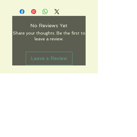
No Reviews Yet
Share your thoughts. Be the first to
leave a review.
Leave a Review
Informations pratiques
Qui sommes-nous
Conditions Générales de Ventes
Frais de port & livraison
Mentions légales
Conditions d'utilisation du site
Gratuit. Retrait sur place.