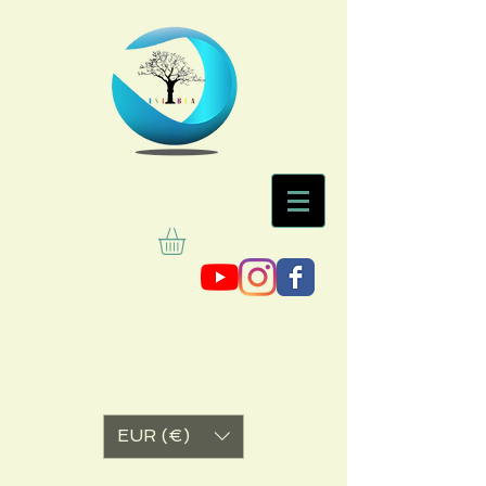
EUR (€)