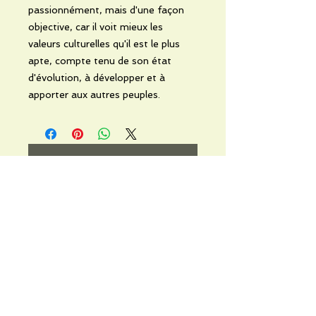
passionnément, mais d'une façon
objective, car il voit mieux les
valeurs culturelles qu'il est le plus
apte, compte tenu de son état
d'évolution, à développer et à
apporter aux autres peuples.
No Reviews Yet
Share your thoughts. Be the first to
leave a review.
Leave a Review