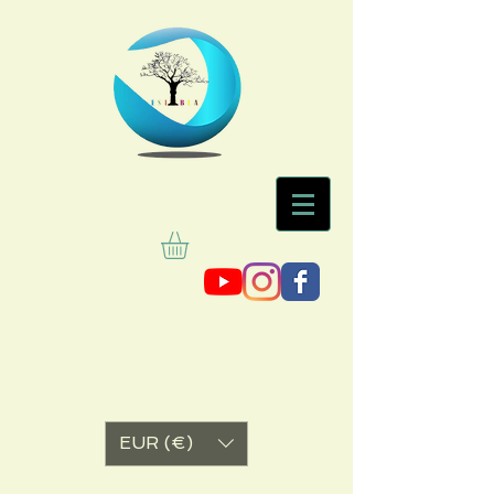
EUR (€)