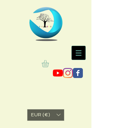
EUR (€)