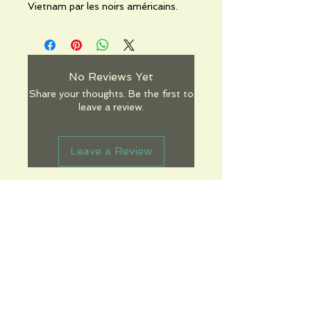
Vietnam par les noirs américains.
No Reviews Yet
Share your thoughts. Be the first to
leave a review.
Leave a Review
Informations pratiques
Qui sommes-nous
Conditions Générales de Ventes
Frais de port & livraison
Mentions légales
Conditions d'utilisation du site