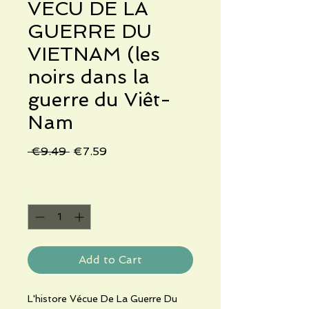
VECU DE LA
GUERRE DU
VIETNAM (les
noirs dans la
guerre du Viêt-
Nam
Regular
Sale
 €9.49 
€7.59
Price
Price
Quantity
*
Add to Cart
L'histore Vécue De La Guerre Du