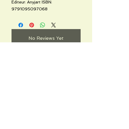
Editeur: Anyjart ISBN:
9791095097068
No Reviews Yet
Share your thoughts. Be the first to
leave a review.
Leave a Review
Informations pratiques
Qui sommes-nous
Conditions Générales de Ventes
Frais de port & livraison
Mentions légales