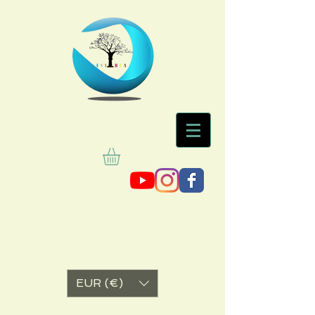
EUR (€)