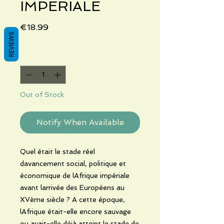
IMPERIALE
Price
€18.99
REVIEWS
Quantity
*
Out of Stock
Notify When Available
Quel était le stade réel
davancement social, politique et
économique de lAfrique impériale
avant larrivée des Européens au
XVème siècle ? A cette époque,
lAfrique était-elle encore sauvage
ou avait-elle déjà atteint le stade de