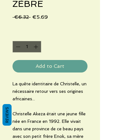
ZÈBRE
Regular
Sale
 €6.32 
€5.69
Price
Price
Quantity
*
Add to Cart
La quête identitaire de Christelle, un
nécessaire retour vers ses origines
africaines...
REVIEWS
Christelle Akeza était une jeune fille
née en France en 1992. Elle vivait
dans une province de ce beau pays
avec son petit frère Enok, sa mère