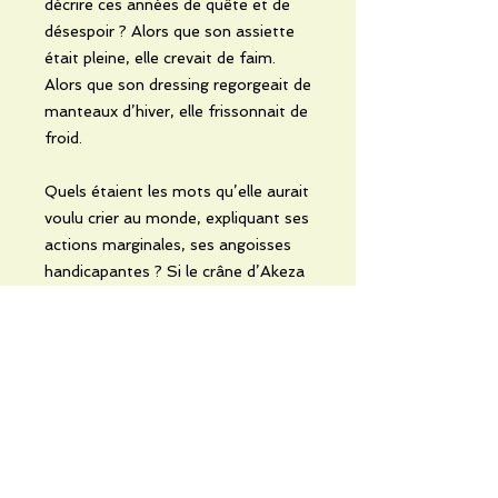
décrire ces années de quête et de
désespoir ? Alors que son assiette
était pleine, elle crevait de faim.
Alors que son dressing regorgeait de
manteaux d’hiver, elle frissonnait de
froid.
Quels étaient les mots qu’elle aurait
voulu crier au monde, expliquant ses
actions marginales, ses angoisses
handicapantes ? Si le crâne d’Akeza
pouvait s’ouvrir un instant…
Un magnifique roman initiatique qui
vous entraînera dans une lecture
émouvante et saisissante !