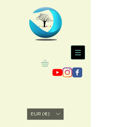
EUR (€)