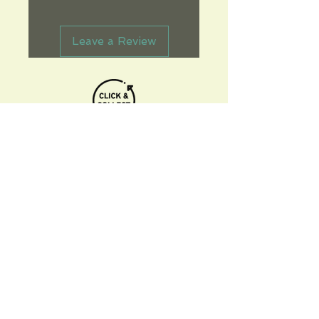
Leave a Review
Informations pratiques
Qui sommes-nous
Conditions Générales de Ventes
Frais de port & livraison
Mentions légales
Conditions d'utilisation du site
Gratuit. Retrait sur place.
Paiement en ligne ou lors du retrait
Faites livrer chez vous ou en point relais
sous 3 à 5 jours.