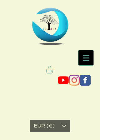
EUR (€)