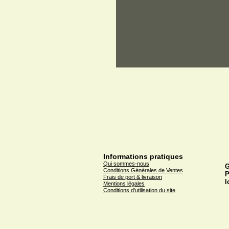
Informations pratiques
Qui sommes-nous
G
Conditions Générales de Ventes
P
Frais de port & livraison
l
Mentions légales
Conditions d'utilisation du site