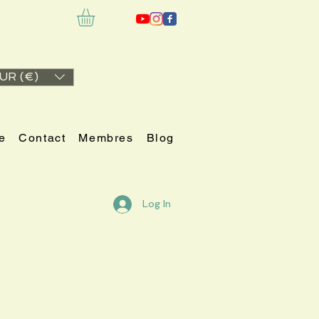
UR (€)
e
Contact
Membres
Blog
Log In