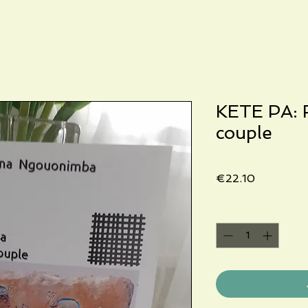
KETE PA: R
couple
Price
€22.10
Quantity
*