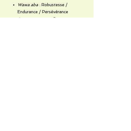
Wawa aba
: Robustesse /
Endurance / Persévérance
Ananse ntontan
: Sagesse,
créativité et complexités de la vie
No Reviews Yet
Share your thoughts. Be the first to
leave a review.
Leave a Review
Informations pratiques