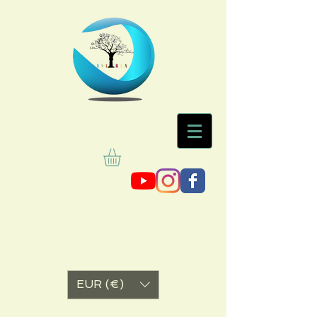
EUR (€)