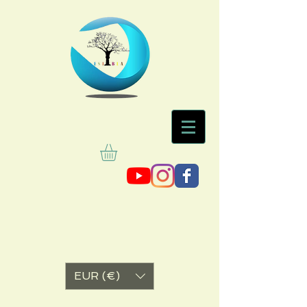
EUR (€)