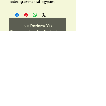
codex-grammatical-egyptien
No Reviews Yet
Share your thoughts. Be the first to
leave a review.
Leave a Review
Informations pratiques
Qui sommes-nous
Conditions Générales de Ventes
Frais de port & livraison
Mentions légales
Conditions d'utilisation du site