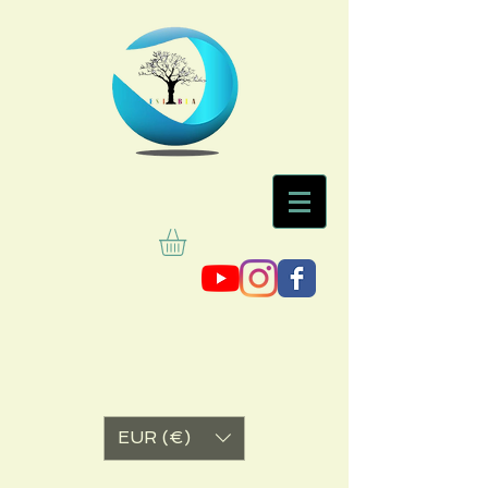
EUR (€)