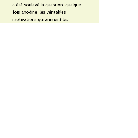
a été soulevé la question, quelque
fois anodine, les véritables
motivations qui animent les
personnes, quel que soit leur statut
social, à pratiquer l’inceste.
No Reviews Yet
Share your thoughts. Be the first to
leave a review.
Leave a Review