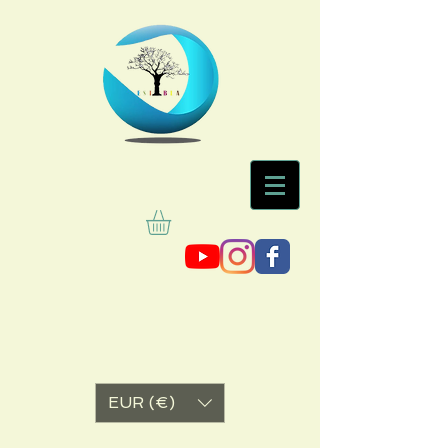
EUR (€)