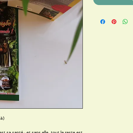
mà)
t sa santé ; et sans elle, tout le reste est