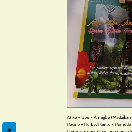
Atikè - Gbè - Àmàgbè (Mèdzikà
Racine - Herbe/Plante - Remède
L’atout majeur d’une personne c’es