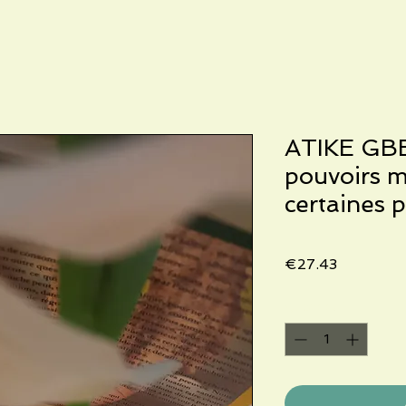
ATIKE GB
pouvoirs m
certaines p
Price
€27.43
Quantity
*