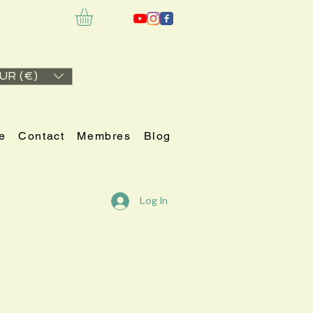
UR (€)
e
Contact
Membres
Blog
Log In