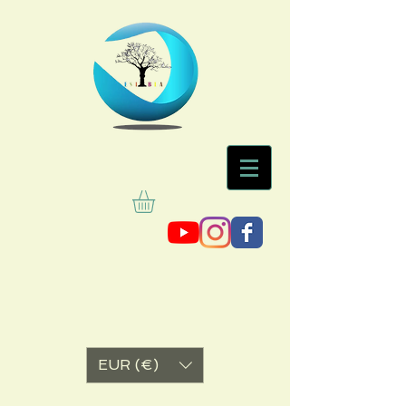
EUR (€)