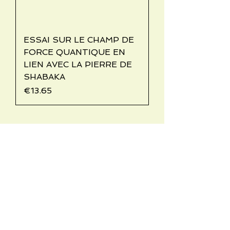
ESSAI SUR LE CHAMP DE
FORCE QUANTIQUE EN
LIEN AVEC LA PIERRE DE
SHABAKA
Price
€13.65
Informations pratiques
Qui sommes-nous
Conditions Générales de Ventes
Frais de port & livraison
Mentions légales
Conditions d'utilisation du site
Gratuit. Retrait sur place.