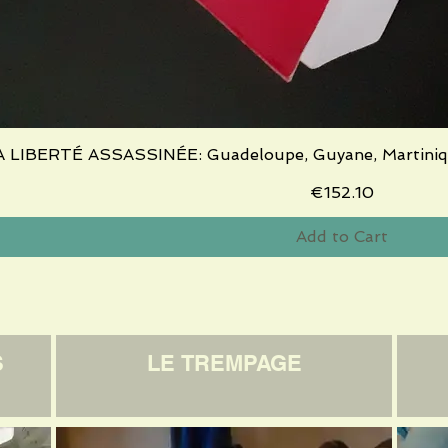
A LIBERTÉ ASSASSINÉE: Guadeloupe, Guyane, Martiniq
Quick View
Price
€152.10
Add to Cart
S
LE TREMPAGE