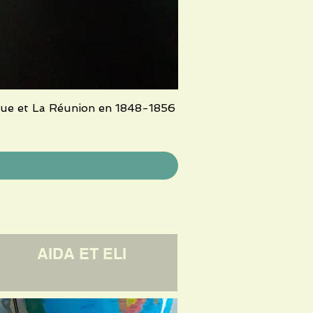
ue et La Réunion en 1848-1856
AIDA ET ELI
LE TEST
ANC