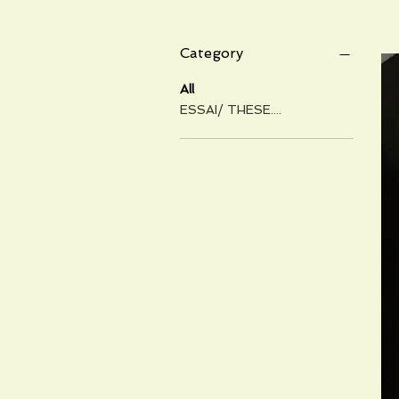
Filter by
Category
All
ESSAI/ THESE....