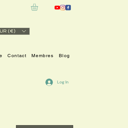
UR (€)
e
Contact
Membres
Blog
Log In