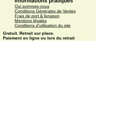
Informations pratiques
Qui sommes-nous
Conditions Générales de Ventes
Frais de port & livraison
Mentions légales
Conditions d'utilisation du site
Gratuit. Retrait sur place.
Paiement en ligne ou lors du retrait
Faites livrer chez vous ou en point relais
sous 3 à 5 jours.
Paiement sécurisé. Régler vos achats via
Paypal ou CB.
© Copyright
Do Not Sell My Personal Information