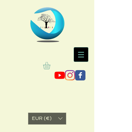
EUR (€)